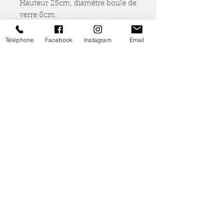
Hauteur 25cm, diamètre boule de
verre 8cm.
Expédition colissimo.
Téléphone
Facebook
Instagram
Email
Nous contacter
0670335668
Latitude42.02[a]gmail.co
m
Moyens de paiement
Inscrivez-vous à notre 
lettre d'informations
E-mail
*
Envoyer