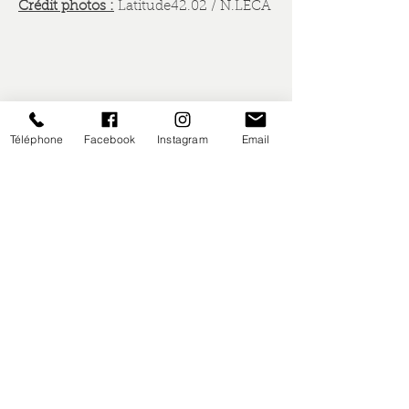
Crédit photos :
Latitude42.02 / N.LECA
Téléphone
Facebook
Instagram
Email
Nous contacter
0670335668
Latitude42.02[a]gmail.co
m
Moyens de paiement
Inscrivez-vous à notre 
lettre d'informations